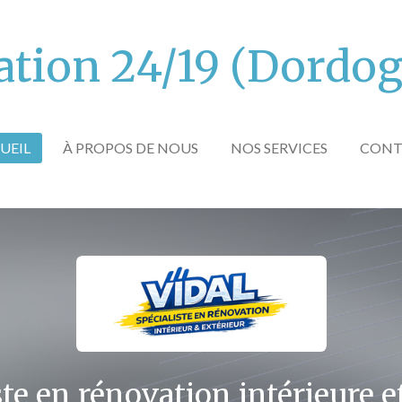
tion 24/19 (Dordogn
UEIL
À PROPOS DE NOUS
NOS SERVICES
CONT
ste en rénovation intérieure e