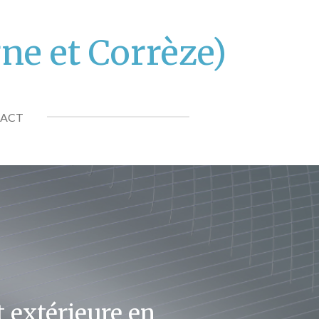
e et Corrèze)
ACT
t extérieure en